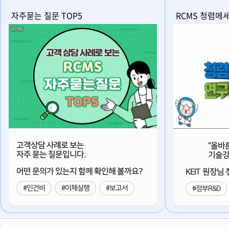
자주묻는 질문 TOP5
RCMS 청렴메
고객상담 사례로 보는
"올바
자주 묻는 질문입니다.
기술강
어떤 문의가 있는지 함께 확인해 볼까요?
KEIT 원장
#인건비
#이체실행
#보고서
#정부R&D