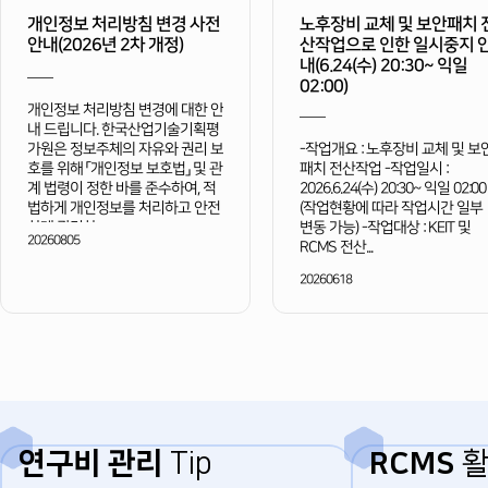
개인정보 처리방침 변경 사전
노후장비 교체 및 보안패치 
안내(2026년 2차 개정)
산작업으로 인한 일시중지 
내(6.24(수) 20:30~ 익일
02:00)
개인정보 처리방침 변경에 대한 안
내 드립니다. 한국산업기술기획평
-작업개요 : 노후장비 교체 및 보
가원은 정보주체의 자유와 권리 보
패치 전산작업 -작업일시 :
호를 위해 「개인정보 보호법」 및 관
2026.6.24(수) 20:30~ 익일 02:00
계 법령이 정한 바를 준수하여, 적
(작업현황에 따라 작업시간 일부
법하게 개인정보를 처리하고 안전
변동 가능) -작업대상 : KEIT 및
하게 관리하...
20260805
RCMS 전산...
20260618
연구비 관리
Tip
RCMS
활